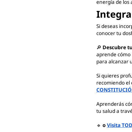
energía de los 
Integra
Si deseas incor
conocer tu dos
🔎
Descubre tu
aprende cómo a
para alcanzar 
Si quieres prof
recomiendo el 
CONSTITUCIÓ
Aprenderás cóm
tu salud a trav
🔹
o
Visita TO