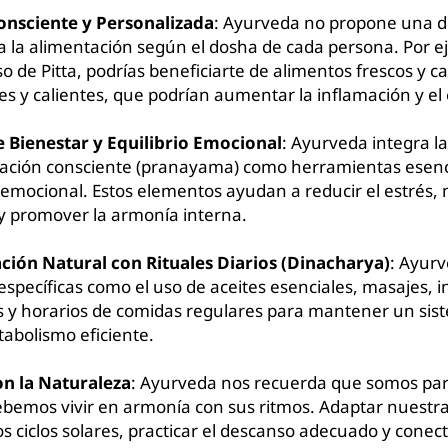
onsciente y Personalizada
: Ayurveda no propone una di
a la alimentación según el dosha de cada persona. Por ej
o de Pitta, podrías beneficiarte de alimentos frescos y 
es y calientes, que podrían aumentar la inflamación y el 
e Bienestar y Equilibrio Emocional
: Ayurveda integra la
iración consciente (pranayama) como herramientas esenc
emocional. Estos elementos ayudan a reducir el estrés, 
y promover la armonía interna.
ción Natural con Rituales Diarios (Dinacharya)
: Ayur
 específicas como el uso de aceites esenciales, masajes, 
s y horarios de comidas regulares para mantener un sis
tabolismo eficiente.
n la Naturaleza
: Ayurveda nos recuerda que somos par
ebemos vivir en armonía con sus ritmos. Adaptar nuestra
os ciclos solares, practicar el descanso adecuado y conect