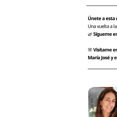
Únete a esta 
Una vuelta a la
🌿
Sígueme en
🌸
Visítame e
María José y 