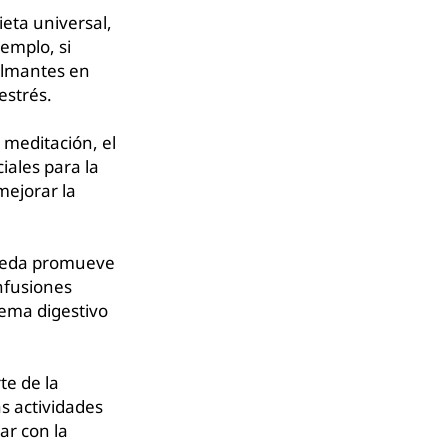
eta universal,
emplo, si
calmantes en
estrés.
 meditación, el
iales para la
mejorar la
veda promueve
infusiones
tema digestivo
te de la
s actividades
ar con la