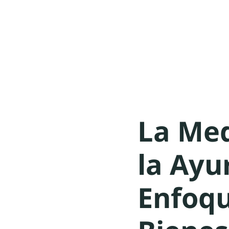
La Med
la Ayu
Enfoqu