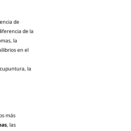
sencia de
iferencia de la
omas, la
librios en el
acupuntura, la
cos más
has
, las