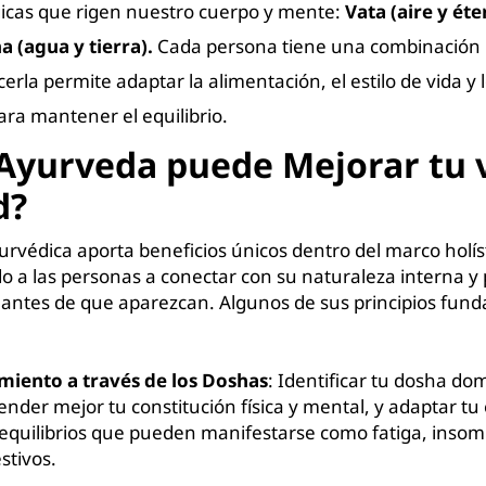
gicas que rigen nuestro cuerpo y mente:
Vata (aire y éte
a (agua y tierra).
Cada persona tiene una combinación 
erla permite adaptar la alimentación, el estilo de vida y 
ara mantener el equilibrio.
yurveda puede Mejorar tu v
d?
rvédica aporta beneficios únicos dentro del marco holíst
o a las personas a conectar con su naturaleza interna y 
ntes de que aparezcan. Algunos de sus principios fun
iento a través de los Doshas
: Identificar tu dosha do
der mejor tu constitución física y mental, y adaptar tu e
sequilibrios que pueden manifestarse como fatiga, insom
stivos.