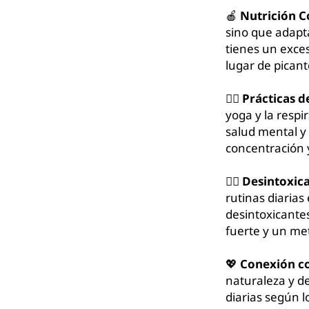
🍎
Nutrición C
sino que adapt
tienes un exces
lugar de picant
🧘‍♀️
Prácticas d
yoga y la resp
salud mental y 
concentración 
💆‍♂️
Desintoxica
rutinas diarias
desintoxicante
fuerte y un me
💖
Conexión co
naturaleza y d
diarias según l