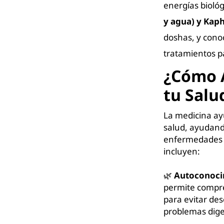
energías bioló
y agua) y Kaph
doshas, y conoc
tratamientos p
¿Cómo A
tu Salu
La medicina ayu
salud, ayudand
enfermedades a
incluyen:
🌿
Autoconocim
permite compren
para evitar de
problemas dige