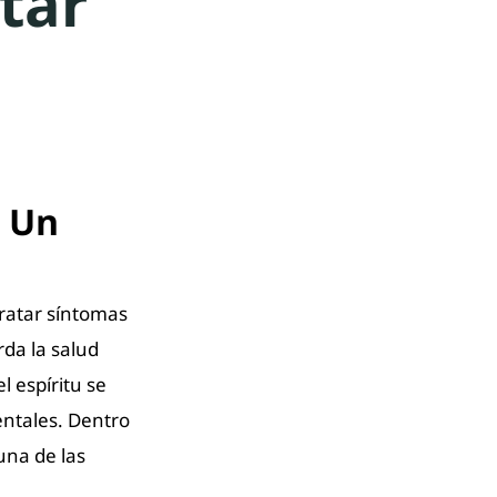
tar
: Un
ratar síntomas
rda la salud
l espíritu se
entales. Dentro
una de las