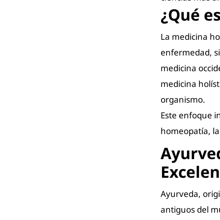
¿Qué es
La medicina hol
enfermedad, sin
medicina occide
medicina holíst
organismo.
Este enfoque in
homeopatía, la 
Ayurved
Excelen
Ayurveda, origi
antiguos del m