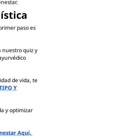
enestar.
ística
 primer paso es
 nuestro quiz y
 ayurvédico
idad de vida, te
TIPO Y
a y optimizar
nestar Aquí.