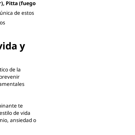
r), Pitta (fuego
única de estos
los
ida y
ico de la
prevenir
damentales
minante te
stilo de vida
nio, ansiedad o