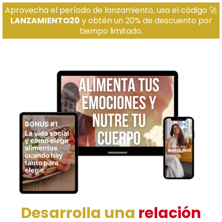
Aprovecha el período de lanzamiento, usa el código 🚀
LANZAMIENTO20
y obtén un 20% de descuento por
tiempo limitado.
Desarrolla una
relación